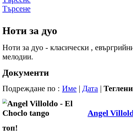
Търсене
Ноти за дуо
Ноти за дуо - класически , евъргрийн
мелодии.
Документи
Подреждане по :
Име
|
Дата
|
Теглен
Angel Villol
топ!