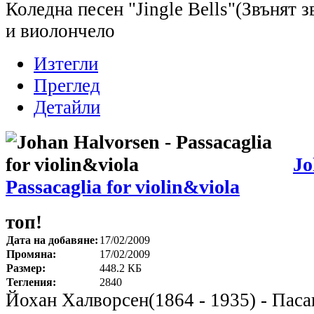
Коледна песен "Jingle Bells"(Звънят з
и виолончело
Изтегли
Преглед
Детайли
Jo
Passacaglia for violin&viola
топ!
Дата на добавяне:
17/02/2009
Промяна:
17/02/2009
Размер:
448.2 КБ
Тегления:
2840
Йохан Халворсен(1864 - 1935) - Паса