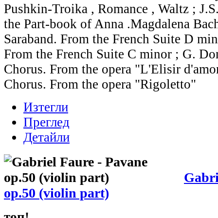
Pushkin-Troika , Romance , Waltz ; J.
the Part-book of Anna .Magdalena Bach 
Saraband. From the French Suite D mino
From the French Suite C minor ; G. Don
Chorus. From the opera "L'Elisir d'amo
Chorus. From the opera "Rigoletto"
Изтегли
Преглед
Детайли
Gabri
оp.50 (violin part)
топ!