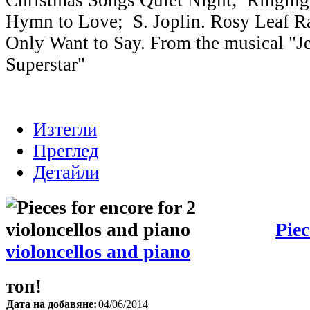
Christmas Songs Quiet Night; Ringing
Hymn to Love; S. Joplin. Rosy Leaf R
Only Want to Say. From the musical "J
Superstar"
Изтегли
Преглед
Детайли
Piec
violoncellos and piano
топ!
Дата на добавяне:
04/06/2014