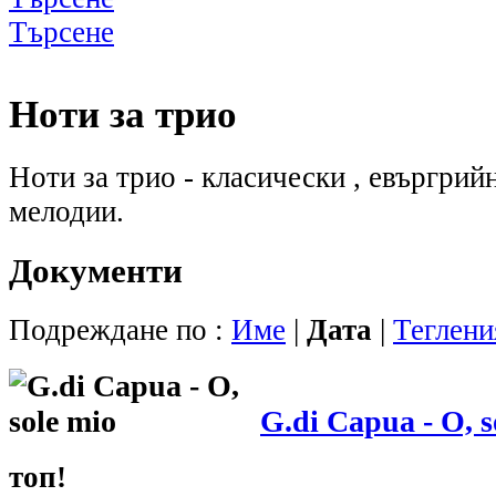
Търсене
Ноти за трио
Ноти за трио - класически , евъргрий
мелодии.
Документи
Подреждане по :
Име
|
Дата
|
Теглени
G.di Capua - O, s
топ!