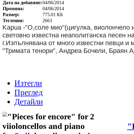
Дата на добавяне:
04/06/2014
Промяна:
04/06/2014
Размер:
775.01 КБ
Тегления:
2663
Kapua -"О,соле мио"(цигулка, виолончело и
световно известна неаполитанска песен н
г.Изпълнявана от много известни певци и 
"Тримата тенори", Андреа Бочели, Браян 
Изтегли
Преглед
Детайли
"