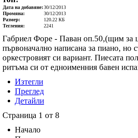
Дата на добавяне:
30/12/2013
Промяна:
30/12/2013
Размер:
120.22 КБ
Тегления:
2241
Габриел Форе - Паван оп.50,(щим за ц
първоначално написана за пиано, но с
оркестровият си вариант. Пиесата по
ритъма си от едноименния бавен испа
Изтегли
Преглед
Детайли
Страница 1 от 8
Начало