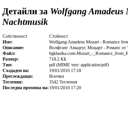
Детайли за
Wolfgang Amadeus M
Nachtmusik
Собственост
Стойност
Име:
Wolfgang Amadeus Mozart - Romance from
Описание:
Волфганг Амадеус Моцарт - Романс от 
Файл:
bgklasika.com-Mozart_-_Romance_from_E
Размер:
718.2 КБ
Тип:
pdf (MIME тип: application/pdf)
Създаден на:
19/01/2010 17:18
Преглеждащи:
Всички
Тегления:
3542 Тегления
Последна промяна на:
19/01/2010 17:20