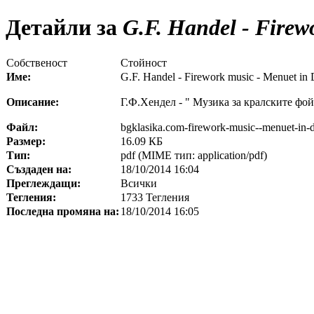
Детайли за
G.F. Handel - Firew
Собственост
Стойност
Име:
G.F. Handel - Firework music - Menuet in
Описание:
Г.Ф.Хендел - " Музика за кралските фо
Файл:
bgklasika.com-firework-music--menuet-in-d
Размер:
16.09 КБ
Тип:
pdf (MIME тип: application/pdf)
Създаден на:
18/10/2014 16:04
Преглеждащи:
Всички
Тегления:
1733 Тегления
Последна промяна на:
18/10/2014 16:05