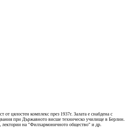
 от цялостен комплекс през 1937г. Залата е снабдена с
ледвания при Държавното висше техническо училище в Берлин.
ли, лектории на "Филхармоничното общество" и др.