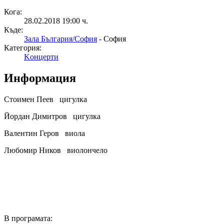
Кога:
28.02.2018 19:00 ч.
Къде:
Зала България/София
- София
Категория:
Kонцерти
Информация
Стоимен Пеев цигулка
Йордан Димитров цигулка
Валентин Геров виола
Любомир Ников виолончело
В програмата: