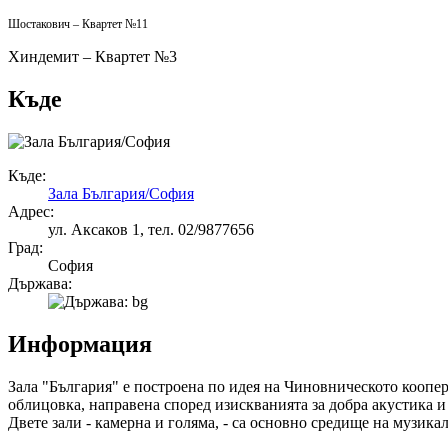
Шостакович – Квартет №11
Хиндемит – Квартет №3
Къде
Къде:
Зала България/София
Адрес:
ул. Аксаков 1, тел. 02/9877656
Град:
София
Държава:
Информация
Зала "България" е построена по идея на Чиновническото коопер
облицовка, направена според изискванията за добра акустика 
Двете зали - камерна и голяма, - са основно средище на музик