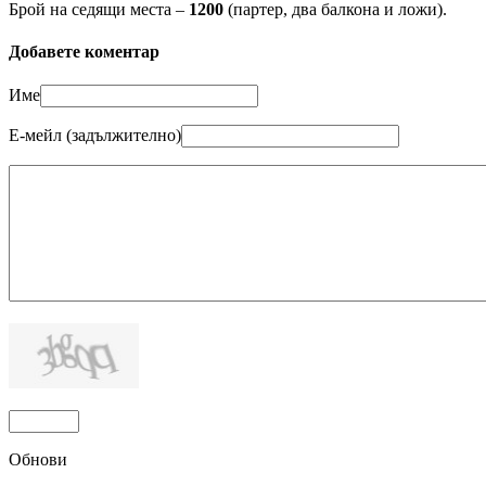
Брой на седящи места –
1200
(партер, два балкона и ложи).
Добавете коментар
Име
Е-мейл (задължително)
Обнови