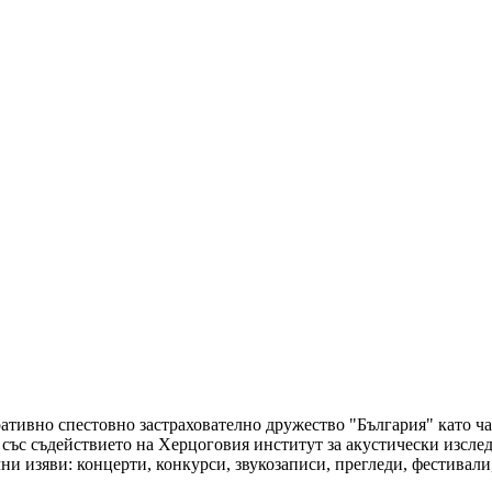
ативно спестовно застрахователно дружество "България" като част
и със съдействието на Херцоговия институт за акустически изс
ални изяви: концерти, конкурси, звукозаписи, прегледи, фестива