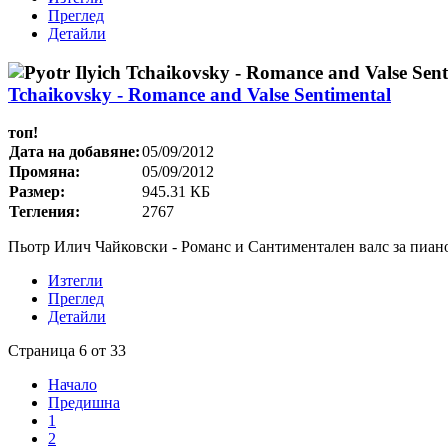
Преглед
Детайли
Tchaikovsky - Romance and Valse Sentimental
топ!
Дата на добавяне:
05/09/2012
Промяна:
05/09/2012
Размер:
945.31 КБ
Тегления:
2767
Пьотр Илич Чайковски - Романс и Сантиментален валс за пиан
Изтегли
Преглед
Детайли
Страница 6 от 33
Начало
Предишна
1
2