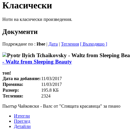
Класически
Ноти на класически произведения.
Документи
Подреждане по :
Име
|
Дата
|
Тегления
[ Възходящо ]
- Waltz from Sleeping Beauty
топ!
Дата на добавяне:
11/03/2017
Промяна:
11/03/2017
Размер:
195.8 КБ
Тегления:
2324
Пьотър Чайковски - Валс от "Спящата красавица" за пиано
Изтегли
Преглед
Детайли