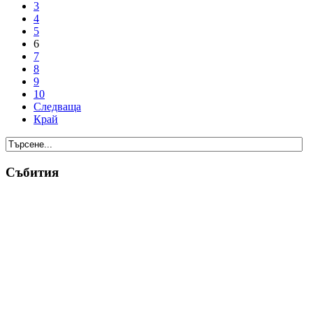
3
4
5
6
7
8
9
10
Следваща
Край
Събития