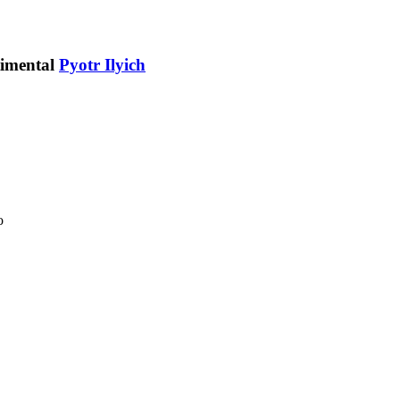
Pyotr Ilyich
о