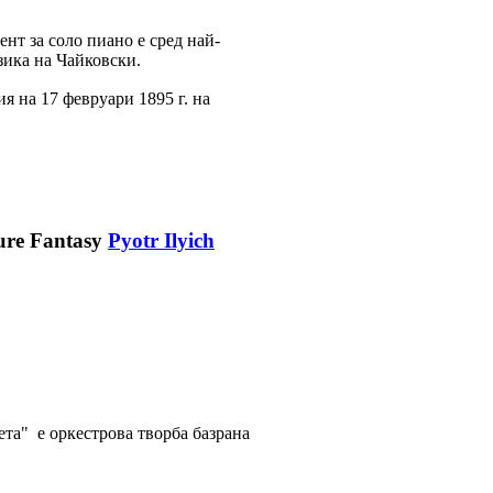
нт за соло пиано е сред най-
зика на Чайковски.
я на 17 февруари 1895 г. на
Pyotr Ilyich
та" е оркестрова творба базрана