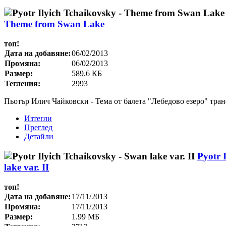
Theme from Swan Lake
топ!
Дата на добавяне:
06/02/2013
Промяна:
06/02/2013
Размер:
589.6 КБ
Тегления:
2993
Пьотър Илич Чайковски - Тема от балета "Лебедово езеро" тра
Изтегли
Преглед
Детайли
Pyotr 
lake var. II
топ!
Дата на добавяне:
17/11/2013
Промяна:
17/11/2013
Размер:
1.99 МБ