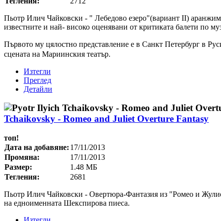
Тегления:
2712
Пьотр Илич Чайковски - " Лебедово езеро"(вариант II) аранжиме
известните и най- високо оценявани от критиката балети по му
Първото му цялостно представление е в Санкт Петербург в Руси
сцената на Мариинския театър.
Изтегли
Преглед
Детайли
Tchaikovsky - Romeo and Juliet Overture Fantasy
топ!
Дата на добавяне:
17/11/2013
Промяна:
17/11/2013
Размер:
1.48 МБ
Тегления:
2681
Пьотр Илич Чайковски - Овертюра-Фантазия из "Ромео и Жулие
на едноименната Шекспирова пиеса.
Изтегли