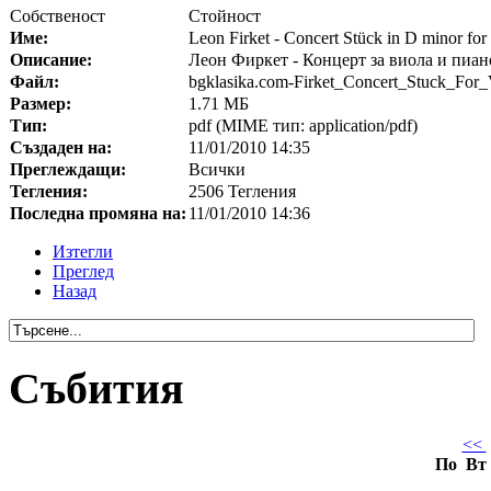
Собственост
Стойност
Име:
Leon Firket - Concert Stück in D minor for
Описание:
Леон Фиркет - Концерт за виола и пиан
Файл:
bgklasika.com-Firket_Concert_Stuck_For_
Размер:
1.71 МБ
Тип:
pdf (MIME тип: application/pdf)
Създаден на:
11/01/2010 14:35
Преглеждащи:
Всички
Тегления:
2506 Тегления
Последна промяна на:
11/01/2010 14:36
Изтегли
Преглед
Назад
Събития
<<
По
Вт