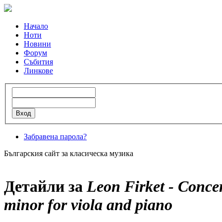
Начало
Ноти
Новини
Форум
Събития
Линкове
Забравена парола?
Българския сайт за класическа музика
Детайли за
Leon Firket - Concer
minor for viola and piano