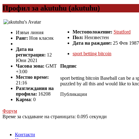
Профил за akutuhu (akutuhu)
Местоположение:
Stratford
Извън линия
Пол:
Неизвестен
Ранг:
Нов класик
Дата на раждане:
25 Фев 1987
Дата на
sport betting bitcoin
регистрация:
12
Юни 2021
Подпис
Часова зона:
GMT
+3:00
Местно време:
sport betting bitcoin Baseball can be a s
21:16
puzzled by all this and would like to kn
Разглеждания на
профила:
16208
Публикации
Карма
: 0
Форум
Време за създаване на страницата: 0.095 секунди
Контакти