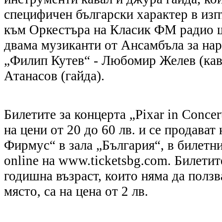
специфичен български характер в изп
към Оркестъра на Класик ФМ радио щ
двама музиканти от Ансамбъла за нар
„Филип Кутев“ - Любомир Желев (кав
Атанасов (гайда).
Билетите за концерта „Pixar in Concer
на цени от 20 до 60 лв. и се продават
Фирмус“ в зала „България“, в билетн
online на www.ticketsbg.com. Билетите
годишна възраст, които няма да полз
място, са на цена от 2 лв.