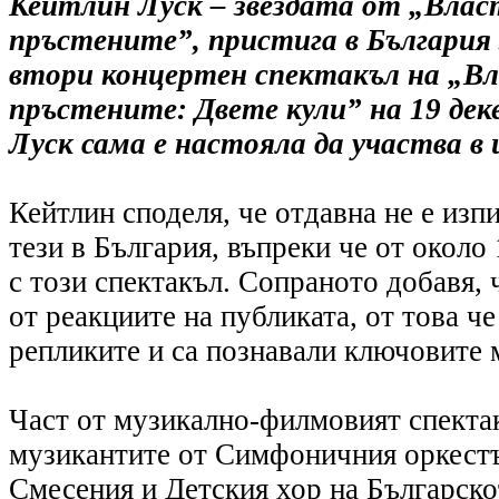
Кейтлин Луск – звездата от „Вла
пръстените”, пристига в България
втори концертен спектакъл на „В
пръстените: Двете кули” на 19 дек
Луск сама е настояла да участва в 
Кейтлин споделя, че отдавна не е изп
тези в България, въпреки че от около 
с този спектакъл. Сопраното добавя, 
от реакциите на публиката, от това че
репликите и са познавали ключовите 
Част от музикално-филмовият спекта
музикантите от Симфоничния оркестъ
Смесения и Детския хор на Българск