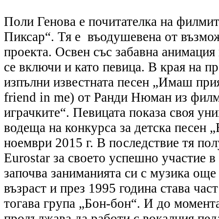
Поли Генова е почитателка на филмит
Пиксар“. Тя е въодушевена от възмож
проекта. Освен със забавна анимация 
се включи и като певица. В края на 
изпълни известната песен „Имаш прия
friend in me) от Ранди Нюман из фил
играчките“. Певицата показа своя уни
водеща на конкурса за детска песен 
ноември 2015 г. В последствие тя пол
Eurostar за своето успешно участие 
започва заниманията си с музика още
възраст и през 1995 година става част
тогава група „Бон-бон“. И до момент
продължава да работи с вокалния пед