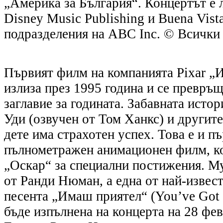
„Америка за България“. Концертът е 
Disney Music Publishing и Buena Vista
подразделения на ABC Inc. © Всички 
Първият филм на компанията Pixar „И
излиза през 1995 година и се превръщ
заглавие за годината. Забавната истор
Уди (озвучен от Том Ханкс) и другите
дете има страхотен успех. Това е и п
пълнометражен анимационен филм, ко
„Оскар“ за специални постижения. Му
от Ранди Нюман, а една от най-извес
песента „Имаш приятел“ (You’ve Got 
бъде изпълнена на концерта на 28 фе