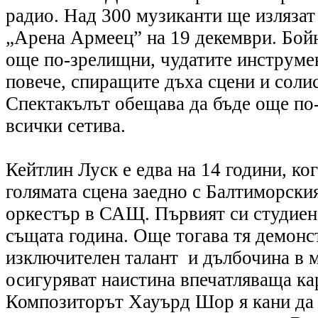
радио. Над 300 музиканти ще излязат 
„Арена Армеец” на 19 декември. Бой
още по-зрелищни, чудатите инструме
повече, спиращите дъха сцени и соли
Спектакълът обещава да бъде още по
всички сетива.
Кейтлин Луск е едва на 14 години, ког
голямата сцена заедно с Балтиморск
оркестър в САЩ. Първият си студиен
същата година. Още тогава тя демонс
изключителен талант и дълбочина в му
осигуряват наистина впечатляваща ка
Композиторът Хауърд Шор я кани да