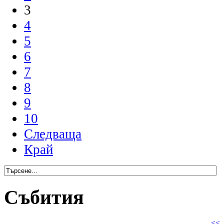
3
4
5
6
7
8
9
10
Следваща
Край
Събития
<<