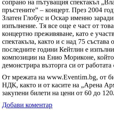
сопрано на пътуващия спектакъл „Вл
пръстените” – концерт. През 2004 год
Златен Глобус и Оскар именно заради
изпълнение. Тя все още е част от тов
концертно преживяване, като е участв
спектакъла, както и с над 75 състава 
последните години Кейтлин е изпълни
композиции на Енио Мориконе, който
демонстрира възторга си от работата 
От мрежата на www.Eventim.bg, от б
НДК, както и от касите на „Арена Ар
закупени билети на цени от 60 до 120
Добави коментар