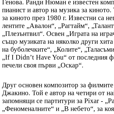
Генова. Ранди Нюман е известен комп
пианист и автор на музика за киното.
за киното през 1980 г. Известни са н
лентите „Авалон“, „Рагтайм“, „Талан
„Плезънтвил“. Освен „Играта на игра
също музиката на няколко други хита 
на буболечките“, „Колите“, „Таласъм
„If I Didn’t Have You“ от последния
печели своя първи „Оскар“.
Друг основен композитор за филмите 
Джакино. Той е автор на четири от н
запомнящи се партитури за Pixar - „Ра
„Феноменалните“ и „В небето“, за коя