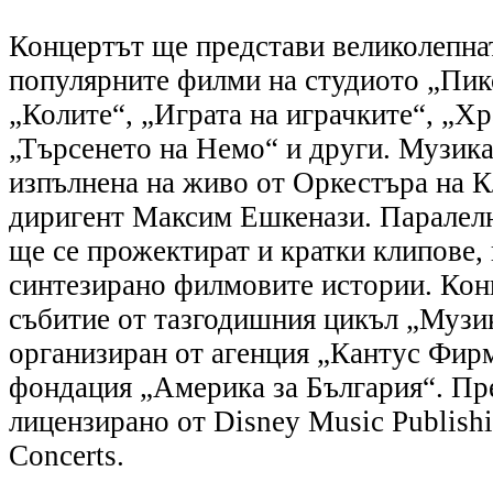
Концертът ще представи великолепна
популярните филми на студиото „Пикс
„Колите“, „Играта на играчките“, „Хр
„Търсенето на Немо“ и други. Музика
изпълнена на живо от Оркестъра на 
диригент Максим Ешкенази. Паралелн
ще се прожектират и кратки клипове,
синтезирано филмовите истории. Кон
събитие от тазгодишния цикъл „Музи
организиран от агенция „Кантус Фир
фондация „Америка за България“. Пр
лицензирано от Disney Music Publishi
Concerts.