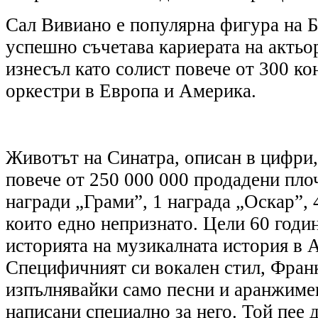
Сал Вивиано е популярна фигура на 
успешно съчетава кариерата на актьор
изнесъл като солист повече от 300 к
оркестри в Европа и Америка.
Животът на Синатра, описан в цифри,
повече от 250 000 000 продадени пло
награди „Грами”, 1 награда „Оскар”, 4
които едно непризнато. Цели 60 годи
историята на музикалната история в 
Специфичният си вокален стил, Фран
изпълнявайки само песни и аранжимен
написани специално за него. Той пее 