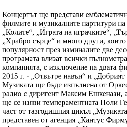
Концертът ще представи емблематич
филмите и музикалните партитури на
„Колите“, „Играта на играчките“, „Тъ
„Храбро сърце“ и много други, които
популярност през изминалите две дес
програмата влизат всички пълнометр
компанията, с изключение на двата ф
2015 г. - „Отвътре навън“ и „Добрият
Музиката ще бъде изпълнена от Орке
радио с диригент Максим Ешкенази, а
ще се изяви темпераментната Поли Ге
част от тазгодишния цикъл „Музиката
представен от агенция „Кантус Фирм