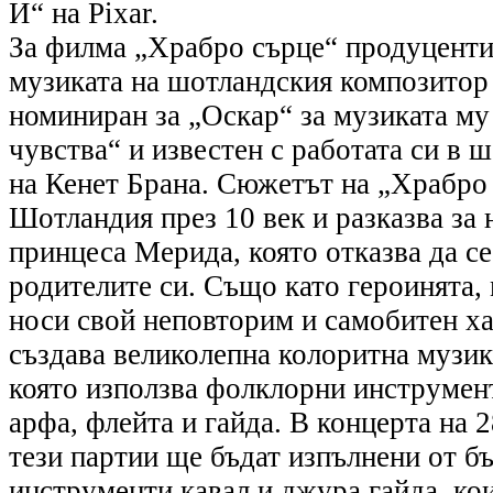
И“ на Pixar.
За филма „Храбро сърце“ продуцентит
музиката на шотландския композитор
номиниран за „Оскар“ за музиката му
чувства“ и известен с работата си в
на Кенет Брана. Сюжетът на „Храбро 
Шотландия през 10 век и разказва за
принцеса Мерида, която отказва да с
родителите си. Също като героинята,
носи свой неповторим и самобитен х
създава великолепна колоритна музик
която използва фолклорни инструмент
арфа, флейта и гайда. В концерта на 
тези партии ще бъдат изпълнени от б
инструменти кавал и джура гайда, ко