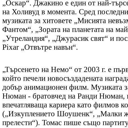
„Оскар“. Джакино е един от най-тър
на Холивуд в момента. Сред последни
музиката за хитовете „Мисията невъ
Фантом“, „Зората на планетата на ма
„Утреландия“, „Джурасик свят“ и по
Pixar „Отвътре навън“.
„Търсенето на Немо“ от 2003 г. е пър
който печели новосъздадената наград
добър анимационен филм. Музиката за
Нюман - братовчед на Ранди Нюман, 
впечатляваща кариера като филмов к
(„Изкуплението Шоушенк“, „Малки ж
прелести“). Томас пише също партиту