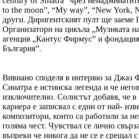
century of Sinatra” чрез ненадминати
to the moon”, “My way”, “New York, 
други. Диригентският пулт ще заеме 
Организатори на цикъла „Музиката н
агенция „Кантус Фирмус” и фондация
България”.
Вивиано споделя в интервю за Джаз Ф
Синатра е истинска легенда и че него
изключително. Солистът добавя, че в 
кариера е записвал с едни от най- изв
композитори, които са работили за не
голяма чест. Чувствал се лично свърз
въпреки че никога да не се е срещал с